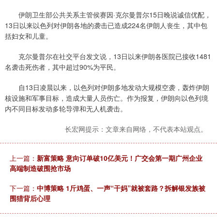
伊朗卫生部公共关系主管侯赛因·克尔曼普尔15日晚说诚信优配，
13日以来以色列对伊朗各地的袭击已造成224名伊朗人丧生，其中包
括妇女和儿童。
克尔曼普尔在社交平台发文说，13日以来伊朗各医院已接收1481
名袭击死伤者，其中超过90%为平民。
自13日凌晨以来，以色列对伊朗多地发动大规模空袭，轰炸伊朗
核设施和军事目标，造成大量人员伤亡。作为报复，伊朗向以色列境
内不同目标发动多轮导弹和无人机袭击。
长宏网提示：文章来自网络，不代表本站观点。
上一篇：
新富策略 意向订单破10亿美元！广交会第一期广州企业
高端制造破围抢市场
下一篇：
中博策略 1斤鸡蛋、一声“干妈”就被套路？拆解银发族被
围猎背后心理