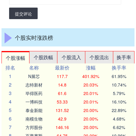
提交评论
个股实时涨跌榜
个股跌幅
个股流入
个股流出
换手率
个股涨幅
排名
名称
最新价
涨幅
换手率
1
N展芯
117.7
401.92%
61.95%
2
志特新材
14.8
20.03%
10.74%
3
毕得医药
61.6
20.01%
5.79%
4
一博科技
53.33
20.01%
16.10%
5
泰金新能
131.52
20.00%
22.89%
6
南模生物
42.9
20.00%
4.68%
7
方邦股份
146.16
20.00%
6.62%
8
百普赛斯
64.75
20.00%
10.96%