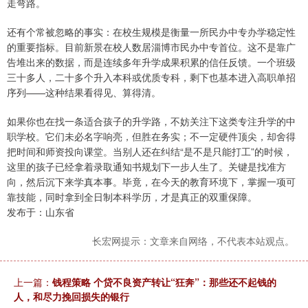
走弯路。
还有个常被忽略的事实：在校生规模是衡量一所民办中专办学稳定性
的重要指标。目前新景在校人数居淄博市民办中专首位。这不是靠广
告堆出来的数据，而是连续多年升学成果积累的信任反馈。一个班级
三十多人，二十多个升入本科或优质专科，剩下也基本进入高职单招
序列——这种结果看得见、算得清。
如果你也在找一条适合孩子的升学路，不妨关注下这类专注升学的中
职学校。它们未必名字响亮，但胜在务实；不一定硬件顶尖，却舍得
把时间和师资投向课堂。当别人还在纠结“是不是只能打工”的时候，
这里的孩子已经拿着录取通知书规划下一步人生了。关键是找准方
向，然后沉下来学真本事。毕竟，在今天的教育环境下，掌握一项可
靠技能，同时拿到全日制本科学历，才是真正的双重保障。
发布于：山东省
长宏网提示：文章来自网络，不代表本站观点。
上一篇：
钱程策略 个贷不良资产转让“狂奔”：那些还不起钱的
人，和尽力挽回损失的银行