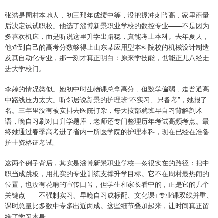
张浩是周村本地人，初三那年成绩中等，没把握冲刺普高，家里商量
后决定试试职校。他选了淄博新景职业学校的数控专业——不是因为
多喜欢机床，而是听说这里升学出路稳，真能考上本科。去年夏天，
他查到自己的高考分数够得上山东某应用型本科院校的机械设计制造
及其自动化专业，那一刻才真正明白：原来学技能，也能正儿八经走
进大学校门。
李婷的情况类似。她初中时生物课总拿高分，但数学偏弱，走普通高
中路线压力太大。听邻居说新景的护理班“不实习、只备考”，她报了
名。三年里没有被安排去医院打杂，每天按部就班早自习背解剖术
语，晚自习刷对口升学题库，老师还专门整理历年考试高频考点。最
终她通过春季高考进了省内一所医学院的护理本科，现在已经在准备
护士资格证考试。
这两个例子背后，其实是淄博新景职业学校一条很实在的路径：把中
职当成跳板，用扎实的专业训练支撑升学目标。它不在周村最热闹的
位置，也没有花哨的宣传口号，但学生和家长看中的，正是它的几个
关键点——不强制实习、早晚自习成标配、文化课+专业课双线并重、
课时总量比多数中专多出近两成。这些细节叠加起来，让时间真正留
给了学习本身。