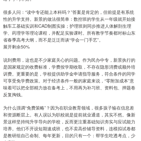
很多人问：“读中专还能上本科吗？”答案是肯定的，但前提是有系统
性的升学支持。新景的做法很简单：数控班的学生从一年级就开始接
触车工基础实训和CAD制图实操；护理班则同步推进人体解剖生理
学、药理学等理论课程，并配足实验课时。所有教学节奏都对标山东
省春季高考大纲，而不是泛泛而谈“学会一门手艺”。
展开剩余50%
说到费用，这也是不少家庭关心的问题。作为民办中专，新景执行的
是国家规定的收费标准，学费按学期收取，不存在隐形消费或额外培
训费。更重要的是，学校提供助学金申请指导服务，符合条件的同学
可享受免学费政策。对于经济条件一般的家庭来说，“零附加成本”意
味着可以把全部精力放在备考上，不用再为补习班、资料包、押题卷
反复掏钱。
为什么强调“免费策略”？因为在职业教育领域，很多孩子输在信息差
和资源断层上。有人误以为职校就是提前就业通道，其实不然。像新
景这样坚持纯升学导向的学校，反而更注重基础知识夯实与应试能力
培养。他们不开设短期速成班，也不卖高价辅导资料，连模拟试卷都
是教研组自己命制、每年更新，目的只有一个：帮学生吃透考点，少