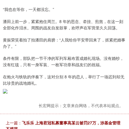
“我也在等你，一天都没忘。”
潘田上前一步，紧紧抱住周兰。8 年的思念、牵挂、煎熬，在这一刻
全部化作泪水。周围的战友自发鼓掌，欢呼声在军营里久久回荡。
黄振荣笑着拍了拍潘田的肩膀：“人我给你平安带回来了，抓紧把婚事
办了。”
条件有限，部队把一节干净的军列车厢布置成婚礼现场。没有婚纱，
没有红毯，只有一身军装、一枚军功章和战友们的祝福。
在炮火与铁轨的伴奏下，这对分别 8 年的恋人，举行了一场迟到却无
比珍贵的战地婚礼。
长宏网提示：文章来自网络，不代表本站观点。
上一篇：
飞乐乐 上海君冠私募董事高某云被罚27万，涉基金管理
不规范