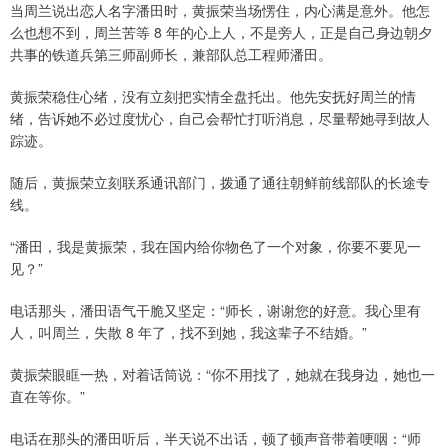
当周兰说出恋人名字潘田时，黄振荣当场愣住，内心满是意外。他怎
么也想不到，周兰苦等 8 年的心上人，不是旁人，正是自己身边朝夕
共事的铁道兵第三师副师长，兼部队总工程师潘田。
黄振荣稳住心绪，没有立刻把实情全盘托出。他先安抚好周兰的情
绪，告诉她不必过度忧心，自己会帮忙打听消息，尽量帮她寻到故人
踪迹。
随后，黄振荣立刻联系通讯部门，拨通了通往朝鲜前线部队的长途专
线。
“潘田，我是黄振荣，我在国内给你物色了一个对象，你要不要见一
见？”
电话那头，潘田语气干脆又坚定：“师长，谢谢您的好意。我心里有
人，叫周兰，失散 8 年了，找不到她，我这辈子不结婚。”
黄振荣眼眶一热，对着话筒说：“你不用找了，她就在我身边，她也一
直在等你。”
电话在那头的潘田听后，半天说不出话，顿了顿声音带着哽咽：“师