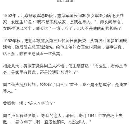
1952年，北京解放军总医院，志愿军师长问30岁女军医为啥还没成
家，女医生却说：“我不是不想成家，是我在等人。”，师长问等谁，
女医生说出名字，师长吃了一惊，巧了，此人不是他的副师长吗？
1952年秋，志愿军铁道兵第三师代师长黄振荣，从前线回国参加国庆
活动，随后留在总医院治伤。给他主治的女医生叫周兰，做事认真，
话不多，眼神里总藏着一丝落寞。
相处几天，黄振荣觉得周兰人不错，便主动搭话：“周医生，看你是单
身，是家里有顾虑，还是没遇到合适的？”
周兰低头沉默片刻，轻轻叹了口气：“首长，我不是不想成家，是我在
等人。”
黄振荣一愣：“等人？等谁？”
周兰声音有些发颤：“等我的恋人，潘田。我们 1944 年在战场上失
散，一晃 8 年了，我一直没他消息，也没嫁人。”