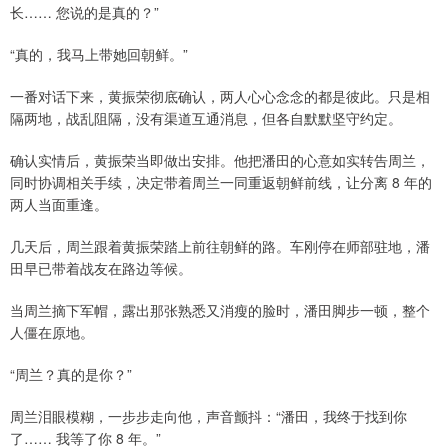
长…… 您说的是真的？”
“真的，我马上带她回朝鲜。”
一番对话下来，黄振荣彻底确认，两人心心念念的都是彼此。只是相
隔两地，战乱阻隔，没有渠道互通消息，但各自默默坚守约定。
确认实情后，黄振荣当即做出安排。他把潘田的心意如实转告周兰，
同时协调相关手续，决定带着周兰一同重返朝鲜前线，让分离 8 年的
两人当面重逢。
几天后，周兰跟着黄振荣踏上前往朝鲜的路。车刚停在师部驻地，潘
田早已带着战友在路边等候。
当周兰摘下军帽，露出那张熟悉又消瘦的脸时，潘田脚步一顿，整个
人僵在原地。
“周兰？真的是你？”
周兰泪眼模糊，一步步走向他，声音颤抖：“潘田，我终于找到你
了…… 我等了你 8 年。”