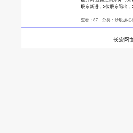
股东新进，2位股东退出，2
查看：
87
分类：
炒股加杠
长宏网
深证成指
14311.01
.68
1.02%
200.89
1