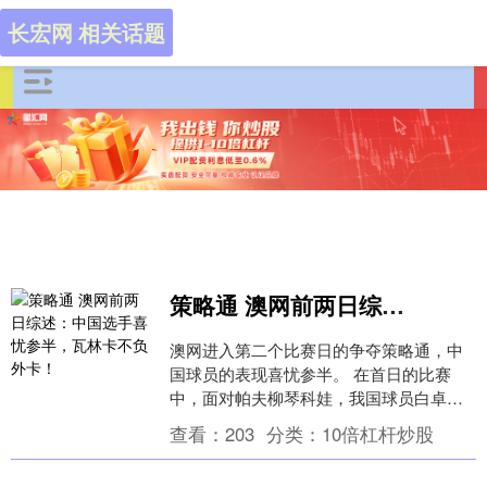
长宏网 相关话题
策略通 澳网前两日综述：中国选手喜忧参半，瓦林卡不负外卡！
澳网进入第二个比赛日的争夺策略通，中
国球员的表现喜忧参半。 在首日的比赛
中，面对帕夫柳琴科娃，我国球员白卓璇
最终逆转战胜对手，赢得了这场颇具意义
查看：
203
分类：
10倍杠杆炒股
的对决。 昔日的....