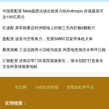
中国星配资 Meta据悉洽谈出租算力给Anthropic 价值最高可
达100亿美元
忆速配 美军称重启对伊朗海上封锁三天内拦截6艘船只
盈配资 波音与空客角力，竞逐SMBC百架窄体机大单
聚美策略 工业北路旁小汉峪沟改造 闲置地变身滨水草坪公园
汇银配资 济南后宰门街老院落焕新生，“泉水别院”打造泉水
文化科普体验新地标
长宏网
10倍杠杆炒股
炒股加杠杆平台
友情链接：