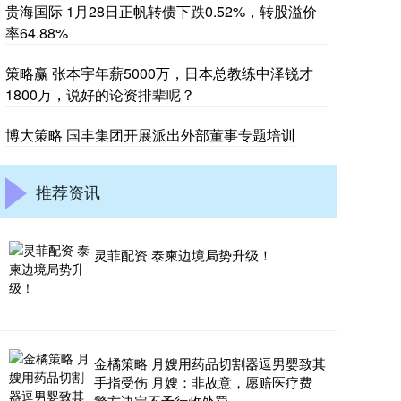
贵海国际 1月28日正帆转债下跌0.52%，转股溢价
率64.88%
策略赢 张本宇年薪5000万，日本总教练中泽锐才
1800万，说好的论资排辈呢？
博大策略 国丰集团开展派出外部董事专题培训
推荐资讯
灵菲配资 泰柬边境局势升级！
金橘策略 月嫂用药品切割器逗男婴致其
手指受伤 月嫂：非故意，愿赔医疗费
警方决定不予行政处罚