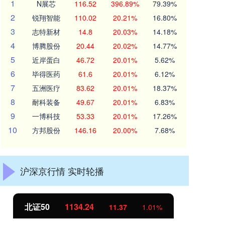
1
N展芯
116.52
396.89%
79.39%
2
锐翔智能
110.02
20.21%
16.80%
3
志特新材
14.8
20.03%
14.18%
4
博腾股份
20.44
20.02%
14.77%
5
近岸蛋白
46.72
20.01%
5.62%
6
毕得医药
61.6
20.01%
6.12%
7
五洲医疗
83.62
20.01%
18.37%
8
耐科装备
49.67
20.01%
6.83%
9
一博科技
53.33
20.01%
17.26%
10
方邦股份
146.16
20.00%
7.68%
沪深京行情 实时轮播
北证50
1134.24
创
11.37
1.01%