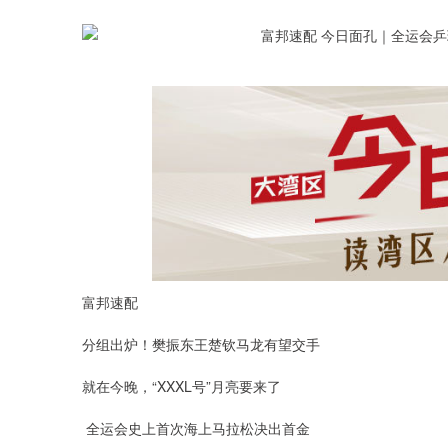
富邦速配
分组出炉！樊振东王楚钦马龙有望交手
就在今晚，“XXXL号”月亮要来了
深证成指
14311.01
.68
1.02%
200.89
1
全运会史上首次海上马拉松决出首金