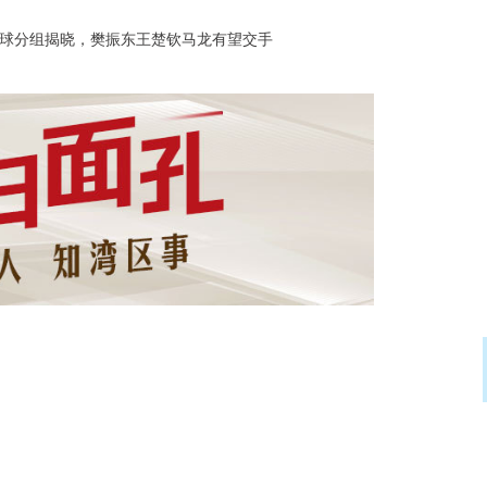
沪深300
4694.44
.42%
43.13
0.93%