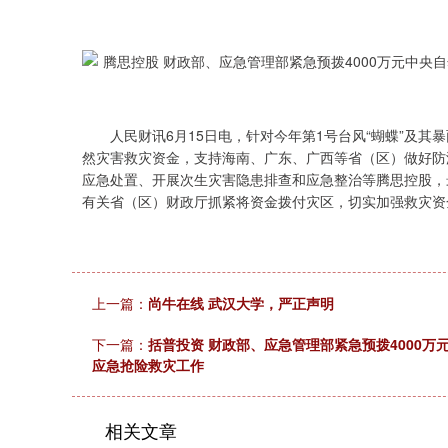
人民财讯6月15日电，针对今年第1号台风“蝴蝶”及其暴
然灾害救灾资金，支持海南、广东、广西等省（区）做好防
应急处置、开展次生灾害隐患排查和应急整治等腾思控股，
有关省（区）财政厅抓紧将资金拨付灾区，切实加强救灾资
上一篇：
尚牛在线 武汉大学，严正声明
下一篇：
括普投资 财政部、应急管理部紧急预拨4000
应急抢险救灾工作
上证指数
3900.35
00
-0.01%
21.92
0.
相关文章