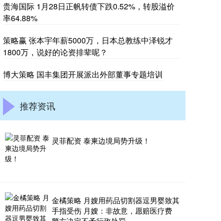
贵海国际 1月28日正帆转债下跌0.52%，转股溢价
率64.88%
策略赢 张本宇年薪5000万，日本总教练中泽锐才
1800万，说好的论资排辈呢？
博大策略 国丰集团开展派出外部董事专题培训
推荐资讯
灵菲配资 泰柬边境局势升级！
金橘策略 月嫂用药品切割器逗男婴致其
手指受伤 月嫂：非故意，愿赔医疗费
警方决定不予行政处罚