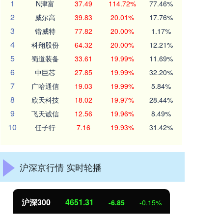
1
N津富
37.49
114.72%
77.46%
2
威尔高
39.83
20.01%
17.76%
3
锴威特
77.82
20.00%
1.17%
4
科翔股份
64.32
20.00%
12.21%
5
蜀道装备
33.61
19.99%
11.69%
6
中巨芯
27.85
19.99%
32.20%
7
广哈通信
19.03
19.99%
5.84%
8
欣天科技
18.02
19.97%
28.44%
9
飞天诚信
12.56
19.96%
8.49%
10
任子行
7.16
19.93%
31.42%
沪深京行情 实时轮播
沪深300
4651.31
北
-6.85
-0.15%