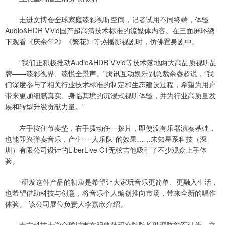
走进文博会全球家庭臻彩视听空间，记者试用不同终端，体验
Audio&HDR Vivid国产超高清技术标准的流媒体内容。在三面屏环绕
下观看《庆余年2》《繁花》等热播影视剧时，仿佛置身剧中。
“我们正积极推动Audio&HDR Vivid等技术落地两大高品质视听品
牌——臻彩视界、臻悦全景声。”腾讯互动娱乐副总裁余睿超说，“我
们深度参与了相关行业技术标准的制定和生态建设过程，希望为用户
带来更加细腻真实、身临其境的沉浸式视听体验，并为行业高质量发
展和转型升级贡献力量。”
左手按住节奏垫，右手拨动任一拨片，即使没有乐器演奏基础，
也能即兴弹奏音乐，产生“一人乐队”的效果……未知星系科技（深
圳）有限公司设计的LiberLive C1无弦吉他吸引了不少观众上手体
验。
“研发这件产品的初衷是希望让大家玩音乐更简单、更融入生活，
也希望借助科技与创意，将音乐个人编创推向市场，带来全新的唱作
体验。”该公司展位负责人李嘉欣介绍。