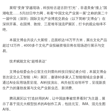
展馆“变身”穿越现场，科技给古迹古韵“打光”，非遗美食“撞上”国
潮电竞……5月22日华力网，有着“中国文化产业第一展”之称的第二十
一届中国（深圳）国际文化产业博览交易会（以下简称“文博会”）在
深圳开幕。在国博、敦煌、三星堆等顶流IP展区，打卡的观众络绎不
绝。
本届文博会共设八大展馆，总面积达16万平方米，展出文化产品
超过12万件，4000多个文化产业投融资项目将在现场进行展示与交
易。
技术赋能文化“超维表达”
文博会组委会办公室主任刘蕾向科技日报记者介绍，本届文博会
首次设立人工智能（AI）展区，邀请60多家人工智能领域企业参展，
通过AI全应用场景呈现、AI科技演出、AI共创互动等环节，呈现新质
生产力的蓬勃发展与文化产业新业态、新消费。
腾讯展区以“打造好用的AI，让中国故事被世界看到”为主题，展
示了基于混元大模型技术的AI创作工具，包括元宝、IMA、混元生图
AI等。