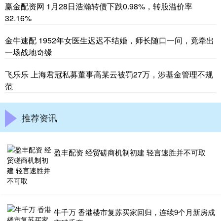
赢金配资网 1月28日浩瀚转债下跌0.98%，转股溢价率
32.16%
金牛速配 1952年女医生迟迟不结婚，师长随口一问，竟牵出
一场战地奇缘
飞乐乐 上海君冠私募董事高某云被罚27万，涉基金管理不规
范
推荐资讯
盈丰配资 经贸磋商机制初建 轻言速胜并不可取
牛千万 香港楼市复苏买家回归，连续9个月新房成