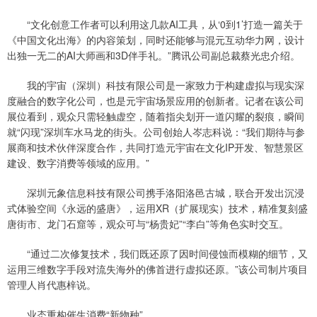
“文化创意工作者可以利用这几款AI工具，从‘0到1’打造一篇关于
《中国文化出海》的内容策划，同时还能够与混元互动华力网，设计
出独一无二的AI大师画和3D伴手礼。”腾讯公司副总裁蔡光忠介绍。
我的宇宙（深圳）科技有限公司是一家致力于构建虚拟与现实深
度融合的数字化公司，也是元宇宙场景应用的创新者。记者在该公司
展位看到，观众只需轻触虚空，随着指尖划开一道闪耀的裂痕，瞬间
就“闪现”深圳车水马龙的街头。公司创始人岑志科说：“我们期待与参
展商和技术伙伴深度合作，共同打造元宇宙在文化IP开发、智慧景区
建设、数字消费等领域的应用。”
深圳元象信息科技有限公司携手洛阳洛邑古城，联合开发出沉浸
式体验空间《永远的盛唐》，运用XR（扩展现实）技术，精准复刻盛
唐街市、龙门石窟等，观众可与“杨贵妃”“李白”等角色实时交互。
“通过二次修复技术，我们既还原了因时间侵蚀而模糊的细节，又
运用三维数字手段对流失海外的佛首进行虚拟还原。”该公司制片项目
管理人肖代惠梓说。
业态重构催生消费“新物种”