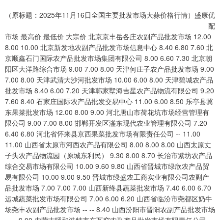
（原标题：2025年11月16日全国主要批发市场大蒜价格行情）盛康优
配
市场 最高价 最低价 大宗价 北京京丰岳各庄农副产品批发市场 12.00 8.00 10.00 北京新发地农副产品批发市场信息中心 8.40 6.80 7.60 北京顺鑫石门国际农产品批发市场集团有限公司 8.00 6.60 7.30 北京朝阳区大洋路综合市场 9.00 7.00 8.00 天津何庄子农产品批发市场 9.00 7.00 8.00 天津武清大沙河批发市场 10.00 6.00 8.00 天津碧城农产品批发市场 8.40 6.00 7.20 天津韩家墅海吉星农产品物流有限公司 9.20 7.60 8.40 石家庄国际农产品批发交易中心 11.00 6.00 8.50 乐亭县冀东果菜批发市场 12.00 8.00 9.00 河北唐山市荷花坑市场经营管理有限公司 9.00 7.00 8.00 邯郸开发区滏东现代农业管理有限公司 7.20 6.40 6.80 河北省怀来县京西果菜批发市场有限责任公司 -- 11.00 11.00 山西省太原市河西农产品有限公司 8.00 8.00 8.00 山西太原丈子头农产品物流园（原城东利民） 9.30 8.00 8.70 长治市紫坊农产品综合交易市场有限公司 10.00 9.60 9.80 山西省晋城市绿欣农产品贸易有限公司 10.00 9.00 9.50 晋城市绿盛农工商实业有限公司农副产品批发市场 7.00 7.00 7.00 山西新绛县蔬菜批发市场 7.40 6.00 6.70 运城蔬菜批发市场有限公司 7.00 6.00 6.20 山西省临汾市尧都区奶牛场尧丰农副产品批发市场 -- -- 8.40 山西汾阳市晋阳农副产品批发市场 -- -- 9.00 内蒙古呼和浩特市东瓦窑农副产品批发市场有限责任公司 11.00 7.60 10.80 呼和浩特市美通首府无公害农产品批发市场 8.40 7.60 8.00 内蒙包头市友谊蔬菜批发市场 12.00 12.00 12.00 鄂尔多斯市万家惠农贸市场有限公司 10.20 9.80 10.00 辽宁鞍山宁远农产品批发市场 7.00 6.00 6.50 辽宁朝阳市果菜批发市场 10.00 8.00 9.00 哈尔滨哈达农副产品有限公司 10.00 7.00 8.50 中俄国际农产品交易中心 8.00 7.60 7.80 黑龙江省华博农产品市场有限公司 7.80 7.00 7.50 上海市江桥批发市场经营管理有限公司 9.00 7.00 7.80 南京农副产品物流配送中心有限公司 12.00 8.40 10.20 江苏宜兴市瑞德蔬菜果品批发市场有限公司 14.00 11.00 12.50 江苏无锡朝阳农产品大市场 -- -- 3.24 江苏凌家塘市场发展有限公司 11.00 6.00 8.00 江苏苏州南环桥农副产品批发市场 9.00 7.00 8.00 江苏联谊农副产品批发市场 9.00 6.00 7.20 浙江良渚蔬菜市场开发有限公司 -- -- 6.00 杭州农副产品物流中心南庄兜农产品批发市场 -- -- 10.00 宁波蔬菜批发市场有限公司 10.70 7.90 9.30 嘉善绿洲市场建设有限公司 9.00 6.00 7.50 浙江嘉兴蔬菜批发交易市场 -- -- 8.00 绍兴市蔬菜果品批发交易市场有限公司 -- -- 10.00 义乌市市场发展集团有限公司农批管理分公司 9.00 6.00 8.00 安徽合肥周谷堆农产品批发市场 11.00 9.00 10.00 安徽省淮北市中瑞农产品批发市场 -- -- 9.00 安徽安庆市龙狮桥蔬菜批发市场 11.00 10.00 10.50 阜阳农产品中心批发市场 12.00 9.00 10.00 北海果业砀山惠丰市场有限公司 -- -- 10.00 安徽六安市裕安区紫竹林农产品批发市场 9.50 6.00 8.50 亳州农产品有限责任公司 -- -- 9.00 福建厦门同安闽南果蔬批发市场 14.00 10.00 11.00 福建省福鼎市商贸业服务中心 11.20 9.40 10.20 南昌深圳农产品中心批发市场有限公司 9.50 8.40 8.95 江西乐平蔬菜农产品批发大市场 7.00 6.20 6.60 江西九江琵琶湖农产品物流有限公司 7.00 6.40 6.40 江西永丰县蔬菜批发市场 -- -- 7.40 山东章丘刁镇蔬菜批发市场 8.00 6.00 7.00 青岛抚顺路蔬菜副食品批发市场股份有限公司 13.00 9.00 11.00 青岛东庄头蔬菜批发市场有限公司 10.60 2.00 6.00 山东青岛黄河路农产品批发市场 12.00 12.00 12.00 山东淄博市鲁中蔬菜批发市场 -- -- 8.00 山东威海市农副产品批发市场 9.00 7.40 9.00 山东德州黑马农贸水产批发市场 9.00 8.00 8.20 山东滨州(六街）鲁北蔬菜批发市场 -- -- 8.00 山东喜地农产品市场管理有限公司 9.35 9.01 9.10 河南万邦国际农产品物流股份有限公司 8.40 5.20 6.80 河南商丘市农产品中心批发市场 7.50 6.70 7.10 河南金牛大别山农产品现代物流中心 13.00 6.00 7.60 武汉白沙洲农副产品大市场有限公司 18.00 9.00 13.50 湖北襄樊市蔬菜批发市场 -- -- 7.00 湖北省洪湖农贸市场 19.40 10.20 14.40 两湖绿谷物流股份有限公司 8.00 7.00 7.60 湖北黄商集团股份有限公司 8.00 7.20 7.60 湖北浠水农产品批发市场 7.80 6.