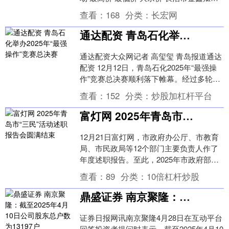
批发市场 21.00 15.00 ....
查看：
168
分类：
长宏网
通达配资 青岛石化举办2025年“最强操作”竞赛总决赛
通达配资大众网记者 高玺玺 青岛报道通达
配资 12月12日，青岛石化2025年“最强操
作”竞赛总决赛顺利落下帷幕。经过多轮比
拼，此前从系列赛事中脱颖而出的五支
查看：
152
分类：
炒股加杠杆平台
队....
富灯网 2025年青岛市“三民”活动述职报告会圆满结束
12月21日富灯网，市政府办公厅、市教育
局、市民政局等12个部门主要负责人作了
年度述职报告。至此，2025年市政府部
门“向市民报告、听市民意见、请市民评
查看：
89
分类：
10倍杠杆炒股
议”活动....
鼎盛证券 南京聚隆：截至2025年4月10日公司股东总户数为13197户
证券日报网讯南京聚隆4月28日在互动平台
回答投资者提问时表示，截至2025年4月10